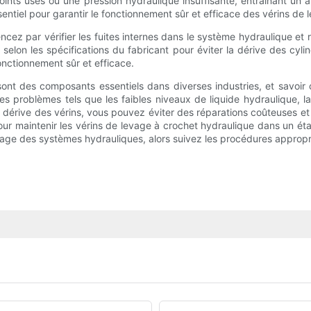
joints usés ou une pression hydraulique insuffisante, entraînant un 
entiel pour garantir le fonctionnement sûr et efficace des vérins de
cez par vérifier les fuites internes dans le système hydraulique 
selon les spécifications du fabricant pour éviter la dérive des cylin
onctionnement sûr et efficace.
 sont des composants essentiels dans diverses industries, et savoi
 des problèmes tels que les faibles niveaux de liquide hydraulique, 
 la dérive des vérins, vous pouvez éviter des réparations coûteuses et 
r maintenir les vérins de levage à crochet hydraulique dans un éta
nnage des systèmes hydrauliques, alors suivez les procédures appropr