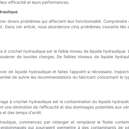
eur efficacité et leurs performances.
draulique
rer divers problèmes qui affectent leur fonctionnalité. Comprendr
êt. Dans cet article, nous aborderons cinq problèmes courants liés 
e à crochet hydraulique est le faible niveau de liquide hydraulique.
 soulever de lourdes charges. De faibles niveaux de liquide hydrau
ir de liquide hydraulique et faites l'appoint si nécessaire. Inspect
el de suivre les recommandations du fabricant concernant le type de
age à crochet hydraulique est la contamination du liquide hydrauli
nt une diminution de l'efficacité et des dommages potentiels aux vér
 et des temps d'arrêt.
raulique, commencez par vidanger et remplacer le fluide contami
s endommagés qui pourraient permettre à des contaminants de péné