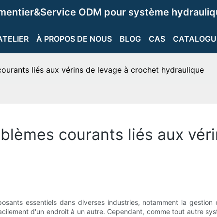
ementier&Service ODM pour système hydrauliqu
ATELIER
À PROPOS DE NOUS
BLOG
CAS
CATALOGU
urants liés aux vérins de levage à crochet hydraulique
lèmes courants liés aux véri
sants essentiels dans diverses industries, notamment la gestion de
acilement d'un endroit à un autre. Cependant, comme tout autre sy