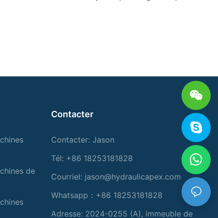
Contacter
chines
Contacter: Jason
Tél: +86 18253181828
chines de
Courriel:
jason@hydraulicapex.com
Whatsapp：+86 18253181828
chines
Adresse: 2024-0255 (A), immeuble de