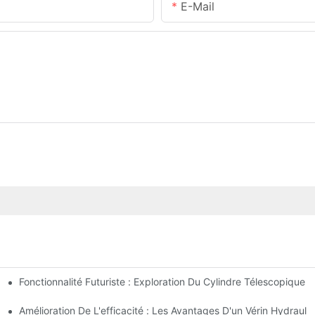
E-Mail
Fonctionnalité Futuriste : Exploration Du Cylindre Télescopique É
s À Tirants
e Pour Votre Camion-Benne
Amélioration De L'efficacité : Les Avantages D'un Vérin Hydraul