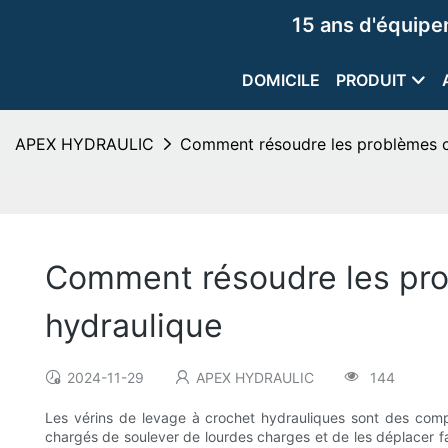
15 ans d'équip
DOMICILE
PRODUIT
APEX HYDRAULIC
Comment résoudre les problèmes co
Comment résoudre les prob
hydraulique
2024-11-29
APEX HYDRAULIC
144
Les vérins de levage à crochet hydrauliques sont des compo
chargés de soulever de lourdes charges et de les déplacer f