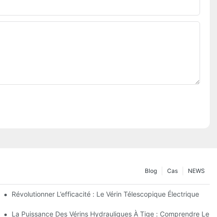
Blog
Cas
NEWS
lectrique
Révolutionner L’efficacité : Le Vérin Télescopique Électrique
ique Télescopique À 4 Étages
La Puissance Des Vérins Hydrauliques À Tige : Comprendre Leur 