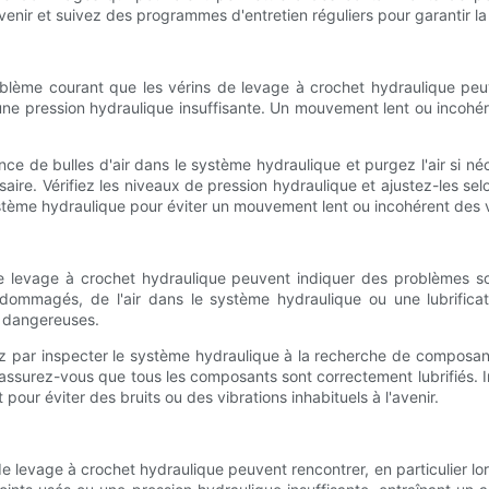
nir et suivez des programmes d'entretien réguliers pour garantir la
oblème courant que les vérins de levage à crochet hydraulique peuv
ne pression hydraulique insuffisante. Un mouvement lent ou incohére
e de bulles d'air dans le système hydraulique et purgez l'air si néc
ire. Vérifiez les niveaux de pression hydraulique et ajustez-les sel
stème hydraulique pour éviter un mouvement lent ou incohérent des vé
e levage à crochet hydraulique peuvent indiquer des problèmes sou
ommagés, de l'air dans le système hydraulique ou une lubrificat
t dangereuses.
cez par inspecter le système hydraulique à la recherche de compos
et assurez-vous que tous les composants sont correctement lubrifiés.
ur éviter des bruits ou des vibrations inhabituels à l'avenir.
e levage à crochet hydraulique peuvent rencontrer, en particulier lor