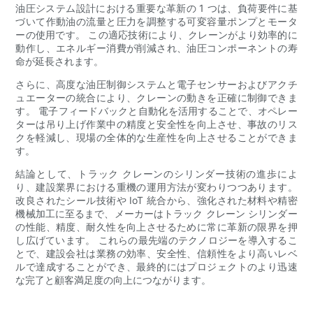
油圧システム設計における重要な革新の 1 つは、負荷要件に基
づいて作動油の流量と圧力を調整する可変容量ポンプとモータ
ーの使用です。 この適応技術により、クレーンがより効率的に
動作し、エネルギー消費が削減され、油圧コンポーネントの寿
命が延長されます。
さらに、高度な油圧制御システムと電子センサーおよびアクチ
ュエーターの統合により、クレーンの動きを正確に制御できま
す。 電子フィードバックと自動化を活用することで、オペレー
ターは吊り上げ作業中の精度と安全性を向上させ、事故のリス
クを軽減し、現場の全体的な生産性を向上させることができま
す。
結論として、トラック クレーンのシリンダー技術の進歩によ
り、建設業界における重機の運用方法が変わりつつあります。
改良されたシール技術や IoT 統合から、強化された材料や精密
機械加工に至るまで、メーカーはトラック クレーン シリンダー
の性能、精度、耐久性を向上させるために常に革新の限界を押
し広げています。 これらの最先端のテクノロジーを導入するこ
とで、建設会社は業務の効率、安全性、信頼性をより高いレベ
ルで達成することができ、最終的にはプロジェクトのより迅速
な完了と顧客満足度の向上につながります。