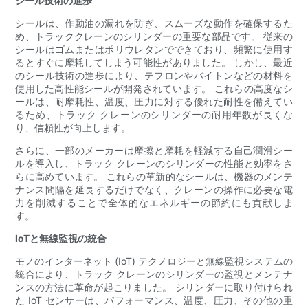
シール技術の進歩
シールは、作動油の漏れを防ぎ、スムーズな動作を確保するた
め、トラッククレーンのシリンダーの重要な部品です。 従来の
シールはゴムまたはポリウレタンでできており、頻繁に使用す
るとすぐに摩耗してしまう可能性がありました。 しかし、最近
のシール技術の進歩により、テフロンやバイトンなどの材料を
使用した高性能シールが開発されています。 これらの高度なシ
ールは、耐摩耗性、温度、圧力に対する優れた耐性を備えてい
るため、トラック クレーンのシリンダーの耐用年数が長くな
り、信頼性が向上します。
さらに、一部のメーカーは摩​​擦と摩耗を軽減する自己潤滑シー
ルを導入し、トラック クレーンのシリンダーの性能と効率をさ
らに高めています。 これらの革新的なシールは、機器のメンテ
ナンス間隔を延長するだけでなく、クレーンの操作に必要な電
力を削減することで全体的なエネルギーの節約にも貢献しま
す。
IoTと無線監視の統合
モノのインターネット (IoT) テクノロジーと無線監視システムの
統合により、トラック クレーンのシリンダーの監視とメンテナ
ンスの方法に革命が起こりました。 シリンダーに取り付けられ
た IoT センサーは、パフォーマンス、温度、圧力、その他の重