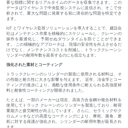
要な指標に関するリアルタイムのデータを収集できます。 この
データはワイヤレスで中央監視システムに送信され、そこで分
析されて、重大な問題に発展する前に潜在的な問題を特定でき
ます。
IoT とワイヤレス監視ソリューションを導入することで、建設会
社はメンテナンス作業を積極的にスケジュールし、クレーンの
操作を最適化し、予期せぬダウンタイムを防ぐことができま
す。 この積極的なアプローチは、現場の安全性を向上させるだ
けでなく、メンテナンスコストを削減し、トラッククレーンシ
リンダーの耐用年数を延長するのにも役立ちます。
強化された素材とコーティング
トラッククレーンのシリンダーの製造に使用される材料は、そ
の性能と耐久性に大きな影響を与えます。 近年、冶金学とコー
ティングの進歩により、過酷な使用条件に耐えられる高強度材
料と耐食性コーティングが開発されました。
たとえば、一部のメーカーは現在、高張力合金鋼や複合材料を
使用してトラック クレーンのシリンダーを製造しており、耐荷
重能力と疲労耐性が向上しています。 さらに、セラミックやク
ロムメッキなどの高度なコーティングにより、摩耗、腐食、磨
耗に対する保護が強化され、シリンダーの耐用年数が延長され
ます。