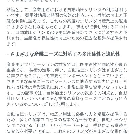
結論として、産業用途における自動油圧シリンダの利点は明ら
かです。 費用対効果と時間の節約の利点から、性能の向上と正
確な制御に至るまで、これらの高度なシリンダは産業上の運用
にさまざまな利点をもたらします。 技術が進歩し続けるにつれ
て、自動油圧シリンダの使用は産業分野でさらに普及すると予
想され、生産性と収益性の向上のための強固な基盤が提供され
ます。
- さまざまな産業ニーズに対応する多用途性と適応性
産業用アプリケーションの世界では、多用途性と適応性が最も
重要です。 技術の進歩に伴い、自動油圧シリンダはさまざまな
産業プロセスにおいて重要なコンポーネントとなっています。
さまざまな産業ニーズにシームレスに適応する能力により、そ
れらは現代の産業環境において非常に貴重な資産となっていま
す。 この記事では、自動油圧シリンダの数多くの利点と、自動
油圧シリンダがさまざまな業界の多様なニーズにどのように応
えているかについて詳しく説明します。
自動油圧シリンダは、幅広い用途に必要な力と精度を提供する
ため、多くの産業プロセスの基本的な部分です。 自動油圧シリ
ンダにおける「自動」というキーワードは、手動による継続的
な介入を必要とせずに、これらのシリンダがさまざまな動作条