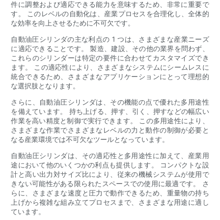
件に調整および適応できる能力を意味するため、非常に重要で
す。 このレベルの自動化は、産業プロセスを合理化し、全体的
な効率を向上させるために不可欠です。
自動油圧シリンダの主な利点の 1 つは、さまざまな産業ニーズ
に適応できることです。 製造、建設、その他の業界を問わず、
これらのシリンダーは特定の要件に合わせてカスタマイズでき
ます。 この適応性により、さまざまなシステムにシームレスに
統合できるため、さまざまなアプリケーションにとって理想的
な選択肢となります。
さらに、自動油圧シリンダは、その機能の点で優れた多用途性
を備えています。 持ち上げる、押す、引く、押すなどの幅広い
作業を高い精度と制御で実行できます。 この多用途性により、
さまざまな作業でさまざまなレベルの力と動作の制御が必要と
なる産業環境では不可欠なツールとなっています。
自動油圧シリンダは、その適応性と多用途性に加えて、産業用
途において他のいくつかの利点も提供します。 コンパクトな設
計と高い出力対サイズ比により、従来の機械システムが使用で
きない可能性がある限られたスペースでの使用に最適です。 さ
らに、さまざまな速度と圧力で動作できるため、重量物の持ち
上げから複雑な組み立てプロセスまで、さまざまな用途に適し
ています。