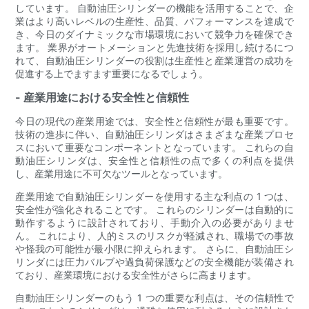
しています。 自動油圧シリンダーの機能を活用することで、企
業はより高いレベルの生産性、品質、パフォーマンスを達成で
き、今日のダイナミックな市場環境において競争力を確保でき
ます。 業界がオートメーションと先進技術を採用し続けるにつ
れて、自動油圧シリンダーの役割は生産性と産業運営の成功を
促進する上でますます重要になるでしょう。
- 産業用途における安全性と信頼性
今日の現代の産業用途では、安全性と信頼性が最も重要です。
技術の進歩に伴い、自動油圧シリンダはさまざまな産業プロセ
スにおいて重要なコンポーネントとなっています。 これらの自
動油圧シリンダは、安全性と信頼性の点で多くの利点を提供
し、産業用途に不可欠なツールとなっています。
産業用途で自動油圧シリンダーを使用する主な利点の 1 つは、
安全性が強化されることです。 これらのシリンダーは自動的に
動作するように設計されており、手動介入の必要がありませ
ん。 これにより、人的ミスのリスクが軽減され、職場での事故
や怪我の可能性が最小限に抑えられます。 さらに、自動油圧シ
リンダには圧力バルブや過負荷保護などの安全機能が装備され
ており、産業環境における安全性がさらに高まります。
自動油圧シリンダーのもう 1 つの重要な利点は、その信頼性で