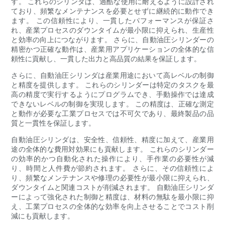
す。 これらのシリンダは、過酷な使用に耐えるように設計され
ており、頻繁なメンテナンスを必要とせずに継続的に動作でき
ます。 この信頼性により、一貫したパフォーマンスが保証さ
れ、産業プロセスのダウンタイムが最小限に抑えられ、生産性
と効率の向上につながります。 さらに、自動油圧シリンダーの
精密かつ正確な動作は、産業用アプリケーションの全体的な信
頼性に貢献し、一貫した出力と高品質の結果を保証します。
さらに、自動油圧シリンダは産業用途において高レベルの制御
と精度を提供します。 これらのシリンダーは特定のタスクを最
高の精度で実行するようにプログラムでき、手動操作では達成
できないレベルの制御を実現します。 この精度は、正確な測定
と動作が必要な工業プロセスでは不可欠であり、最終製品の品
質と一貫性を保証します。
自動油圧シリンダは、安全性、信頼性、精度に加えて、産業用
途の全体的な費用対効果にも貢献します。 これらのシリンダー
の効率的かつ自動化された操作により、手作業の必要性が減
り、時間と人件費が節約されます。 さらに、その信頼性によ
り、頻繁なメンテナンスや修理の必要性が最小限に抑えられ、
ダウンタイムと関連コストが削減されます。 自動油圧シリンダ
ーによって強化された制御と精度は、材料の無駄を最小限に抑
え、工業プロセスの全体的な効率を向上させることでコスト削
減にも貢献します。