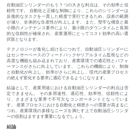
自動油圧シリンダーのもう 1 つの大きな利点は、その効率と信
頼性です。 自動化と正確な制御により、これらのシリンダーは
反復的なタスクを一貫した精度で実行できるため、誤差の範囲
が減り、全体的な生産性が向上します。 また、堅牢な構造と最
小限のメンテナンス要件により、最小限のダウンタイムと長期
的な信頼性が確保され、産業運用にとってコスト効率の高い選
択肢となります。
テクノロジーが進化し続けるにつれて、自動油圧シリンダーに
はセンサーベースのフィードバックやリアルタイム監視などの
高度な機能も組み込まれており、産業環境での適応性とパフォ
ーマンスがさらに向上しています。 これらの機能により、制御
と自動化が向上し、効率がさらに向上し、現代の産業プロセス
の絶えず変化する要求に適応できるようになります。
結論として、産業用途における自動油圧シリンダーの利点は否
定できません。 その多用途性、適応性、効率性、信頼性によ
り、さまざまな業界で不可欠なコンポーネントとなっていま
す。 産業プロセスにおける自動化と精密さへの需要が高まるに
つれ、産業環境の多様なニーズを満たす上で自動油圧シリンダ
ーの役割はますます重要になるでしょう。
結論