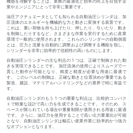
機能を理解することは、業務の最適化と効率の向上を目指す企
業やエンジニアにとって非常に重要です。
油圧アクチュエータとしても知られる自動油圧シリンダは、加
圧流体のエネルギーを機械的な力と動きに変換する装置です。
これは、重い荷物を持ち上げたり、押したり、引いたり、動き
を制御したりするなど、さまざまな作業を実行するために産業
環境で一般的に使用されます。 これらのシリンダーの自動側面
とは、圧力と流量を自動的に調整および調整する機能を指し、
シリンダーを非常に効率的で信頼性の高いものにします。
自動油圧シリンダーの主な利点の 1 つは、正確で制御された動
きを実現できることです。 加圧流体の使用によりスムーズで一
貫した動作が可能となり、精度と精度が必要な用途に最適で
す。 このレベルの制御は、正確な動きと位置決めが重要である
製造、建設、マテリアルハンドリングなどの業界で特に有益で
す。
自動油圧シリンダのもう 1 つの重要な利点は、比較的コンパク
トで軽量な設計で高い力を生成できることです。 そのため、ス
ペースが限られている場合や重量制限が適用される用途に最適
です。 さらに、油圧力を使用することで高い出力重量比が可能
となり、自動油圧シリンダは幅広い産業作業に効率的かつ強力
なオプションとなります。