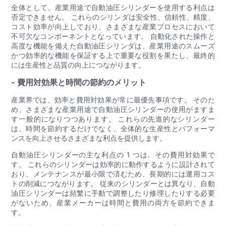
全体として、産業用途で自動油圧シリンダーを使用する利点は
否定できません。 これらのシリンダは安全性、信頼性、精度、
コスト効率が向上しており、さまざまな産業プロセスにおいて
不可欠なコンポーネントとなっています。 自動化された操作と
高度な機能を備えた自動油圧シリンダは、産業用途のスムーズ
かつ効率的な機能を保証する上で重要な役割を果たし、最終的
には生産性と品質の向上につながります。
- 費用対効果と時間の節約のメリット
産業界では、効率と費用対効果が常に最優先事項です。 そのた
め、さまざまな産業用途で自動油圧シリンダーの使用がますま
す一般的になりつつあります。 これらの先進的なシリンダー
は、時間を節約するだけでなく、全体的な生産性とパフォーマ
ンスを向上させるさまざまな利点を提供します。
自動油圧シリンダーの主な利点の 1 つは、その費用対効果で
す。 これらのシリンダーは効率的に動作するように設計されて
おり、メンテナンスが最小限で済むため、長期的には運用コス
トの削減につながります。 従来のシリンダーとは異なり、自動
油圧シリンダーは頻繁に手動で調整したり修理したりする必要
がないため、産業メーカーは時間と費用の両方を節約できま
す。