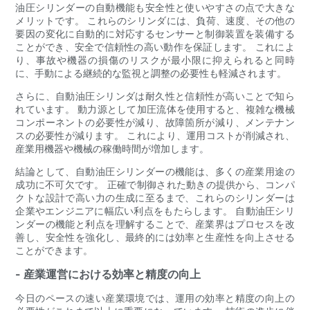
油圧シリンダーの自動機能も安全性と使いやすさの点で大きな
メリットです。 これらのシリンダには、負荷、速度、その他の
要因の変化に自動的に対応するセンサーと制御装置を装備する
ことができ、安全で信頼性の高い動作を保証します。 これによ
り、事故や機器の損傷のリスクが最小限に抑えられると同時
に、手動による継続的な監視と調整の必要性も軽減されます。
さらに、自動油圧シリンダは耐久性と信頼性が高いことで知ら
れています。 動力源として加圧流体を使用すると、複雑な機械
コンポーネントの必要性が減り、故障箇所が減り、メンテナン
スの必要性が減ります。 これにより、運用コストが削減され、
産業用機器や機械の稼働時間が増加します。
結論として、自動油圧シリンダーの機能は、多くの産業用途の
成功に不可欠です。 正確で制御された動きの提供から、コンパ
クトな設計で高い力の生成に至るまで、これらのシリンダーは
企業やエンジニアに幅広い利点をもたらします。 自動油圧シリ
ンダーの機能と利点を理解することで、産業界はプロセスを改
善し、安全性を強化し、最終的には効率と生産性を向上させる
ことができます。
- 産業運営における効率と精度の向上
今日のペースの速い産業環境では、運用の効率と精度の向上の