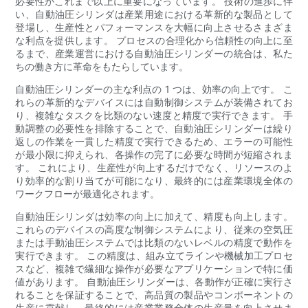
必要性がこれまで以上に重要になっています。 技術の進歩に伴
い、自動油圧シリンダは産業用途における革新的な製品として
登場し、生産性とパフォーマンスを大幅に向上させるさまざま
な利点を提供します。 プロセスの合理化から信頼性の向上に至
るまで、産業運営における自動油圧シリンダーの統合は、私た
ちの働き方に革命をもたらしています。
自動油圧シリンダーの主な利点の 1 つは、効率の向上です。 こ
れらの革新的なデバイスには自動制御システムが装備されてお
り、複雑なタスクを比類のない速度と精度で実行できます。 手
動調整の必要性を排除することで、自動油圧シリンダーは繰り
返しの作業を一貫した精度で実行できるため、エラーの可能性
が最小限に抑えられ、各操作の完了に必要な時間が短縮されま
す。 これにより、生産性が向上するだけでなく、リソースのよ
り効率的な割り当てが可能になり、最終的には産業環境全体の
ワークフローが最適化されます。
自動油圧シリンダは効率の向上に加えて、精度も向上します。
これらのデバイスの高度な制御システムにより、従来の空気圧
または手動油圧システムでは比類のないレベルの精度で動作を
実行できます。 この精度は、組み立てラインや機械加工プロセ
スなど、複雑で繊細な操作が必要なアプリケーションで特に価
値があります。 自動油圧シリンダーは、各動作が正確に実行さ
れることを保証することで、高品質の製品やコンポーネントの
生産に貢献し、最終的には産業業務全体の生産量を向上させま