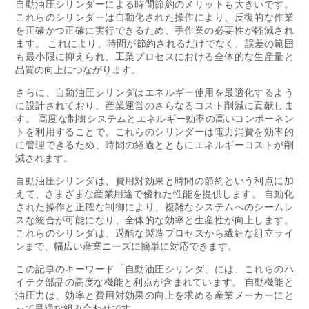
自動油圧シリンダーによる時間節約のメリットも大きいです。
これらのシリンダーは自動化された操作により、反復的な作業
を正確かつ正確に実行できるため、手作業の必要性が軽減され
ます。 これにより、時間が節約されるだけでなく、誤差の範囲
も最小限に抑えられ、工業プロセスにおける全体的な生産量と
品質の向上につながります。
さらに、自動油圧シリンダはエネルギー使用を最適化するよう
に設計されており、産業運営のさらなるコスト削減に貢献しま
す。 高度な制御システムとエネルギー効率の高いコンポーネン
トを利用することで、これらのシリンダーは電力消費を効率的
に管理できるため、時間の経過とともにエネルギーコストが削
減されます。
自動油圧シリンダは、費用対効果と時間の節約という利点に加
えて、さまざまな産業用途で優れた性能を提供します。 自動化
された操作と正確な制御により、複雑なシステムへのシームレ
スな統合が可能になり、全体的な効率と生産性が向上します。
これらのシリンダは、過酷な製造プロセスから繊細な組立ライ
ンまで、幅広い産業ニーズに簡単に対応できます。
この記事のキーワード「自動油圧シリンダ」には、これらのハ
イテク部品の高度な機能と利点が含まれています。 自動機能と
油圧力は、効率と費用対効果の向上を求める産業メーカーにと
って最適な組み合わせです。