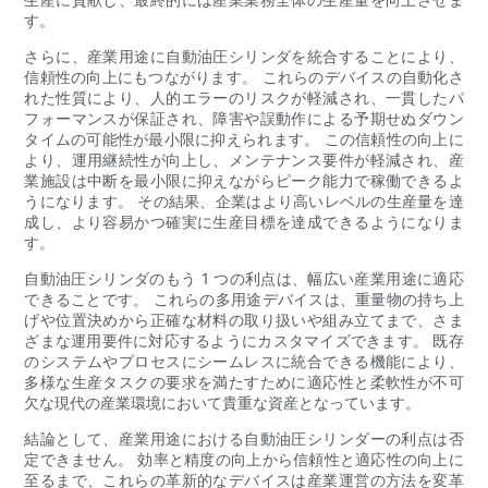
す。
さらに、産業用途に自動油圧シリンダを統合することにより、
信頼性の向上にもつながります。 これらのデバイスの自動化さ
れた性質により、人的エラーのリスクが軽減され、一貫したパ
フォーマンスが保証され、障害や誤動作による予期せぬダウン
タイムの可能性が最小限に抑えられます。 この信頼性の向上に
より、運用継続性が向上し、メンテナンス要件が軽減され、産
業施設は中断を最小限に抑えながらピーク能力で稼働できるよ
うになります。 その結果、企業はより高いレベルの生産量を達
成し、より容易かつ確実に生産目標を達成できるようになりま
す。
自動油圧シリンダのもう 1 つの利点は、幅広い産業用途に適応
できることです。 これらの多用途デバイスは、重量物の持ち上
げや位置決めから正確な材料の取り扱いや組み立てまで、さま
ざまな運用要件に対応するようにカスタマイズできます。 既存
のシステムやプロセスにシームレスに統合できる機能により、
多様な生産タスクの要求を満たすために適応性と柔軟性が不可
欠な現代の産業環境において貴重な資産となっています。
結論として、産業用途における自動油圧シリンダーの利点は否
定できません。 効率と精度の向上から信頼性と適応性の向上に
至るまで、これらの革新的なデバイスは産業運営の方法を変革