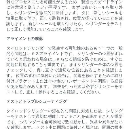
雑なプロセスになる可能性があるため、製造元のガイドライン
に注意深く従うことが重要です。 まずは古いシールを取り外
し、シリンダーを徹底的に掃除します。 次に、新しいシールを
慎重に取り付け、正しく装着され、位置が揃っていることを確
認します。 新しいシールを取り付けたら、シリンダーをテスト
して正しく機能していることを確認します。
アライメントの確認
タイロッドシリンダーで発生する可能性のあるもう 1 つの一般
的な問題は、ミスアライメントです。 シリンダーの位置がずれ
ていると思われる場合は、さらなる損傷を防ぐために、すぐに
問題に対処することが重要です。 まずシリンダー全体の位置を
チェックして、真っ直ぐで適切な位置にあることを確認しま
す。 位置のずれに気付いた場合は、問題を修正するために取り
付けブラケットまたはその他のコンポーネントを調整する必要
がある場合があります。 調整を行った後は必ずシリンダーをテ
ストして、正しく動作することを確認してください。
テストとトラブルシューティング
タイロッドシリンダーの潜在的な問題に対処した後、シリンダ
ーをテストして適切に機能していることを確認することが重要
です。 シリンダーを全可動域で数回動かし、異常や異常がない
か確認します。 テスト中に問題に気付いた場合は、問題の根本