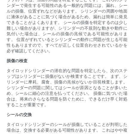
ンダーで発生する可能性のある一般的な問題には、漏れ、シー
ルの損傷、位置ずれなどがあります。 シリンダーの周囲や地面
に液体があることに気づく場合があるため、漏れは簡単に発見
できることがよくあります。 シールの損傷を特定するのは少し
難しい場合がありますが、シリンダーの不規則な動きや動作に
気付いた場合は、シールの損傷の兆候である可能性がありま
す。 位置がずれているとシリンダーの動作に問題が生じる可能
性もありますので、すべてが正しく位置合わせされているかを
必ず確認してください。
損傷の検査
タイロッドシリンダーの潜在的な問題を特定したら、次のステ
ップはシリンダーに損傷がないか検査することです。 まず、シ
リンダーに摩耗、腐食、損傷の兆候がないか目視検査します。
シリンダーの問題に関してはシールが原因となることが多いた
め、シールに細心の注意を払ってください。 損傷に気づいた場
合は、将来のさらなる問題を防ぐために、できるだけ早く対処
することが重要です。
シールの交換
タイロッドシリンダーのシールが損傷していることが判明した
場合は、交換する必要がある可能性があります。 これはやや複