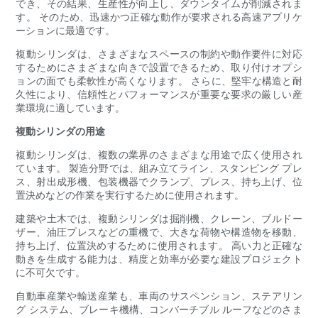
でき、その結果、生産性が向上し、ダウンタイムが削減されま
す。 そのため、迅速かつ正確な動作が要求される高速アプリケ
ーションに最適です。
複動シリンダは、さまざまなスペースの制約や動作要件に対応
するためにさまざまな向きで設置できるため、取り付けオプシ
ョンの面でも柔軟性が高くなります。 さらに、堅牢な構造と耐
久性により、信頼性とパフォーマンスが重要な要求の厳しい産
業環境に適しています。
複動シリンダの用途
複動シリンダは、複数の業界のさまざまな用途で広く使用され
ています。 製造分野では、組み立てライン、スタンピング プレ
ス、射出成形機、包装機器でクランプ、プレス、持ち上げ、位
置決めなどの作業を実行するために使用されます。
建築や土木では、複動シリンダは掘削機、クレーン、ブルドー
ザー、油圧プレスなどの重機で、大きな荷物や構造物を移動、
持ち上げ、位置決めするために使用されます。 高い力と正確な
動きを生成する能力は、精度と効率が必要な建設プロジェクト
に不可欠です。
自動車産業や輸送産業も、車両のサスペンション、ステアリン
グ システム、ブレーキ機構、コンバーチブル ルーフなどのさま