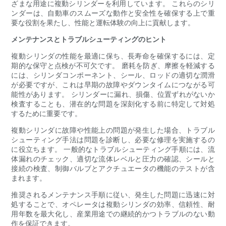
ざまな用途に複動シリンダーを利用しています。 これらのシリ
ンダーは、自動車のスムーズな動作と安全性を確保する上で重
要な役割を果たし、性能と運転体験の向上に貢献します。
メンテナンスとトラブルシューティングのヒント
複動シリンダの性能を最適に保ち、長寿命を確保するには、定
期的な保守と点検が不可欠です。 磨耗を防ぎ、摩擦を軽減する
には、シリンダコンポーネント、シール、ロッドの適切な潤滑
が必要ですが、これは早期の故障やダウンタイムにつながる可
能性があります。 シリンダーに漏れ、損傷、位置ずれがないか
検査することも、潜在的な問題を深刻化する前に特定して対処
するために重要です。
複動シリンダに故障や性能上の問題が発生した場合、トラブル
シューティング手法は問題を診断し、必要な修理を実施するの
に役立ちます。 一般的なトラブルシューティング手順には、流
体漏れのチェック、適切な流体レベルと圧力の確認、シールと
接続の検査、制御バルブとアクチュエータの機能のテストが含
まれます。
推奨されるメンテナンス手順に従い、発生した問題に迅速に対
処することで、オペレータは複動シリンダの効率、信頼性、耐
用年数を最大化し、産業用途での継続的かつトラブルのない動
作を保証できます。