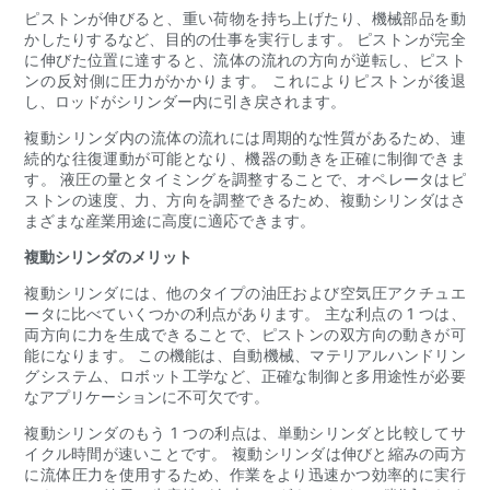
ピストンが伸びると、重い荷物を持ち上げたり、機械部品を動
かしたりするなど、目的の仕事を実行します。 ピストンが完全
に伸びた位置に達すると、流体の流れの方向が逆転し、ピスト
ンの反対側に圧力がかかります。 これによりピストンが後退
し、ロッドがシリンダー内に引き戻されます。
複動シリンダ内の流体の流れには周期的な性質があるため、連
続的な往復運動が可能となり、機器の動きを正確に制御できま
す。 液圧の量とタイミングを調整することで、オペレータはピ
ストンの速度、力、方向を調整できるため、複動シリンダはさ
まざまな産業用途に高度に適応できます。
複動シリンダのメリット
複動シリンダには、他のタイプの油圧および空気圧アクチュエ
ータに比べていくつかの利点があります。 主な利点の 1 つは、
両方向に力を生成できることで、ピストンの双方向の動きが可
能になります。 この機能は、自動機械、マテリアルハンドリン
グシステム、ロボット工学など、正確な制御と多用途性が必要
なアプリケーションに不可欠です。
複動シリンダのもう 1 つの利点は、単動シリンダと比較してサ
イクル時間が速いことです。 複動シリンダは伸びと縮みの両方
に流体圧力を使用するため、作業をより迅速かつ効率的に実行