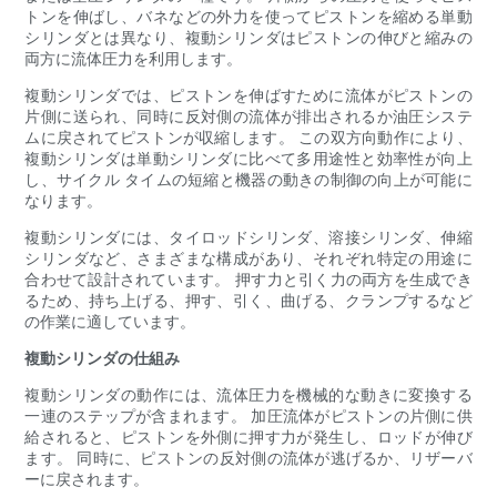
トンを伸ばし、バネなどの外力を使ってピストンを縮める単動
シリンダとは異なり、複動シリンダはピストンの伸びと縮みの
両方に流体圧力を利用します。
複動シリンダでは、ピストンを伸ばすために流体がピストンの
片側に送られ、同時に反対側の流体が排出されるか油圧システ
ムに戻されてピストンが収縮します。 この双方向動作により、
複動シリンダは単動シリンダに比べて多用途性と効率性が向上
し、サイクル タイムの短縮と機器の動きの制御の向上が可能に
なります。
複動シリンダには、タイロッドシリンダ、溶接シリンダ、伸縮
シリンダなど、さまざまな構成があり、それぞれ特定の用途に
合わせて設計されています。 押す力と引く力の両方を生成でき
るため、持ち上げる、押す、引く、曲げる、クランプするなど
の作業に適しています。
複動シリンダの仕組み
複動シリンダの動作には、流体圧力を機械的な動きに変換する
一連のステップが含まれます。 加圧流体がピストンの片側に供
給されると、ピストンを外側に押す力が発生し、ロッドが伸び
ます。 同時に、ピストンの反対側の流体が逃げるか、リザーバ
ーに戻されます。