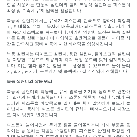
힘을 사용하는 단동식 실린더와 달리 복동식 실린더는 피스톤의
확장 및 수축에 유체 압력을 활용합니다.
복동식 실린더에서는 유체가 피스톤의 한쪽으로 향하여 확장되
고, 반대쪽의 유체는 동시에 배출되거나 피스톤을 수축시키기 위
해 유압 시스템으로 복귀됩니다. 이러한 양방향 모션은 복동 실린
더를 단동 실린더보다 더 다양하고 효율적으로 만들어 사이클 시
간을 단축하고 장비 이동에 대한 제어력을 향상시킵니다.
복동 실린더는 타이로드 실린더, 용접 실린더, 텔레스코픽 실린더
등 다양한 구성으로 제공되며 각각 특정 용도에 맞게 설계되었습
니다. 미는 힘과 당기는 힘을 모두 생성할 수 있으므로 들어 올리
기, 밀기, 당기기, 구부리기 및 클램핑과 같은 작업에 적합합니다.
복동 실린더의 작동 원리
복동식 실린더의 작동에는 유체 압력을 기계적 동작으로 변환하
는 일련의 단계가 포함됩니다. 피스톤의 한쪽에 가압된 유체가 공
급되면 피스톤을 바깥쪽으로 밀어내는 힘이 발생하여 로드가 늘
어납니다. 동시에 피스톤 반대편의 유체가 빠져나오거나 저장소
로 다시 방향이 변경됩니다.
피스톤이 늘어나면서 무거운 짐을 들어올리거나 기계 부품을 움
직이는 등 원하는 작업을 수행합니다. 피스톤이 완전히 확장된 위
치에 도달하면 유체 흐름의 방향이 바뀌어 피스톤의 반대쪽에 압