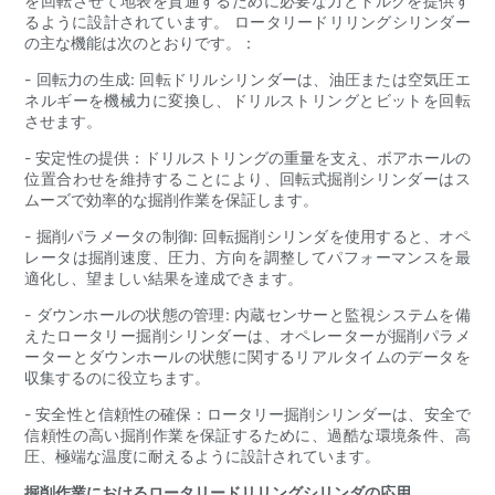
を回転させて地表を貫通するために必要な力とトルクを提供す
るように設計されています。 ロータリードリリングシリンダー
の主な機能は次のとおりです。：
- 回転力の生成: 回転ドリルシリンダーは、油圧または空気圧エ
ネルギーを機械力に変換し、ドリルストリングとビットを回転
させます。
- 安定性の提供：ドリルストリングの重量を支え、ボアホールの
位置合わせを維持することにより、回転式掘削シリンダーはス
ムーズで効率的な掘削作業を保証します。
- 掘削パラメータの制御: 回転掘削シリンダを使用すると、オペ
レータは掘削速度、圧力、方向を調整してパフォーマンスを最
適化し、望ましい結果を達成できます。
- ダウンホールの状態の管理: 内蔵センサーと監視システムを備
えたロータリー掘削シリンダーは、オペレーターが掘削パラメ
ーターとダウンホールの状態に関するリアルタイムのデータを
収集するのに役立ちます。
- 安全性と信頼性の確保：ロータリー掘削シリンダーは、安全で
信頼性の高い掘削作業を保証するために、過酷な環境条件、高
圧、極端な温度に耐えるように設計されています。
掘削作業におけるロータリードリリングシリンダの応用