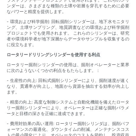
ンダーは、さまざまな種類の土壌や岩層を穿孔するために必要
なパワーと精度を提供します。
- 環境および科学掘削: 回転掘削シリンダーは、地下水モニタリ
ング、土壌サンプリング、地質調査などの環境および科学掘削
プロジェクトでも使用されます。 これらのシリンダーは、研究
者や環境科学者が地下深層からデータやサンプルを収集するの
に役立ちます。
ロータリードリリングシリンダーを使用する利点
ロータリー掘削シリンダーの使用は、掘削オペレーターと業界
に次のようないくつかの利点をもたらします。：
- 生産性の向上: 回転式掘削シリンダーにより、掘削速度が速く
なり、貫通率が向上し、地面から資源を抽出する効率が向上し
ます。
- 精度の向上: 高度な制御システムと自動化機能を備えたロータ
リー掘削シリンダーにより、オペレーターは正確な掘削パラメ
ータと目標の深さを正確に達成できます。
- 費用対効果の高い運用: ロータリー掘削シリンダは、掘削パフ
ォーマンスの最適化、ダウンタイムの削減、メンテナンスコス
トの最小限化により、オペレータのコストを節約し、投資収益