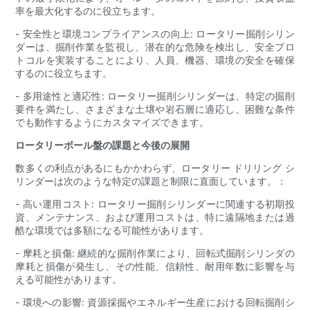
率を最大化するのに役立ちます。
- 安全性と環境コンプライアンスの向上: ロータリー掘削シリン
ダーは、掘削作業を監視し、潜在的な危険を検出し、安全プロ
トコルを実装することにより、人員、機器、環境の安全を確保
するのに役立ちます。
- 多用途性と適応性: ロータリー掘削シリンダーは、特定の掘削
要件を満たし、さまざまな土壌や岩石層に適応し、困難な条件
でも動作するようにカスタマイズできます。
ロータリーボール盤の課題と今後の展開
数多くの利点があるにもかかわらず、ロータリー ドリリング シ
リンダーは次のような特定の課題と制限に直面しています。：
- 高い運用コスト: ロータリー掘削シリンダーに関連する初期投
資、メンテナンス、および運用コストは、特に遠隔地または過
酷な環境では多額になる可能性があります。
- 摩耗と損傷: 継続的な掘削作業により、回転式掘削シリンダの
摩耗と損傷が発生し、その性能、信頼性、耐用年数に影響を与
える可能性があります。
- 環境への影響: 資源採掘やエネルギー生産における回転掘削シ