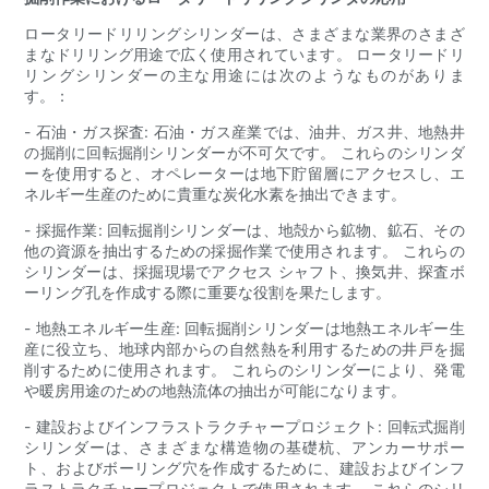
ロータリードリリングシリンダーは、さまざまな業界のさまざ
まなドリリング用途で広く使用されています。 ロータリードリ
リングシリンダーの主な用途には次のようなものがありま
す。：
- 石油・ガス探査: 石油・ガス産業では、油井、ガス井、地熱井
の掘削に回転掘削シリンダーが不可欠です。 これらのシリンダ
ーを使用すると、オペレーターは地下貯留層にアクセスし、エ
ネルギー生産のために貴重な炭化水素を抽出できます。
- 採掘作業: 回転掘削シリンダーは、地殻から鉱物、鉱石、その
他の資源を抽出するための採掘作業で使用されます。 これらの
シリンダーは、採掘現場でアクセス シャフト、換気井、探査ボ
ーリング孔を作成する際に重要な役割を果たします。
- 地熱エネルギー生産: 回転掘削シリンダーは地熱エネルギー生
産に役立ち、地球内部からの自然熱を利用するための井戸を掘
削するために使用されます。 これらのシリンダーにより、発電
や暖房用途のための地熱流体の抽出が可能になります。
- 建設およびインフラストラクチャープロジェクト: 回転式掘削
シリンダーは、さまざまな構造物の基礎杭、アンカーサポー
ト、およびボーリング穴を作成するために、建設およびインフ
ラストラクチャープロジェクトで使用されます。 これらのシリ