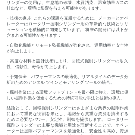
リンダーの使用は、生息地の破壊、水質汚染、温室効果ガスの
排出など、環境に影響を与える可能性があります。
- 技術の進歩: これらの課題を克服するために、メーカーとオペ
レーターはロータリー掘削シリンダー用の革新的な技術とソリ
ューションを積極的に開発しています。 将来の開発には以下が
含まれる可能性があります：
- 自動化機能とリモート監視機能が強化され、運用効率と安全性
が向上します。
- 高度な材料と設計技術により、回転式掘削シリンダーの耐久
性、信頼性、寿命が向上します。
- 予知保全、パフォーマンスの最適化、リアルタイムのデータ分
析のためのデジタル ツインとモデリング ツールの統合。
- 掘削作業による環境フットプリントを最小限に抑え、環境に優
しい掘削作業を促進するための持続可能な手法と技術の導入。
結論として、回転掘削シリンダーはさまざまな業界の掘削作業
において重要な役割を果たし、地殻から貴重な資源を抽出する
ために必要なパワー、安定性、制御を提供します。 ロータリー
掘削シリンダーの主要な機能と用途を理解することで、オペレ
ーターは掘削パフォーマンスを最適化し、安全性を高め、資源