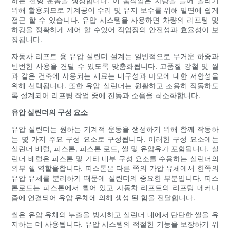
하는 선형 운동을 생성합니다. 이 움직임은 차량을 들어 올리기
위해 활용되므로 기계공이 수리 및 유지 보수를 위해 밑면에 쉽게
접근 할 수 있습니다. 유압 시스템을 사용하면 차량의 리프팅 및
하강을 정확하게 제어 할 수있어 작업장의 안전성과 효율성이 보
장됩니다.
자동차 리프트 용 유압 실린더 설계는 일반적으로 무거운 하중과
빈번한 사용을 견딜 수 있도록 맞춤화됩니다. 고품질 강철 및 씰
과 같은 건축에 사용되는 재료는 내구성과 마모에 대한 저항성을
위해 선택됩니다. 또한 유압 실린더는 원활하고 조용히 작동하도
록 설계되어 리프팅 작업 중에 진동과 소음을 최소화합니다.
유압 실린더의 구성 요소
유압 실린더는 원하는 기계적 운동을 생성하기 위해 함께 작동하
는 몇 가지 주요 구성 요소로 구성됩니다. 이러한 구성 요소에는
실린더 배럴, 피스톤, 피스톤 로드, 씰 및 유압유가 포함됩니다. 실
린더 배럴은 피스톤 및 기타 내부 구성 요소를 수용하는 실린더의
외부 쉘 역할을합니다. 피스톤은 다른 쪽의 가압 유체에서 한쪽의
유압 유체를 분리하기 때문에 실린더의 중요한 부분입니다. 피스
톤로드는 피스톤에서 뻗어 있고 자동차 리프트의 리프팅 메커니
즘에 연결되어 유압 유체에 의해 생성 된 힘을 전달합니다.
씰은 유압 유체의 누출을 방지하고 실린더 내에서 단단한 씰을 유
지하는 데 사용됩니다. 유압 시스템의 적절한 기능을 보장하기 위