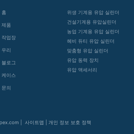
홈
위생 기계용 유압 실린더
건설기계용 유압실린더
제품
농업 기계용 유압 실린더
작업장
헤비 듀티 유압 실린더
우리
맞춤형 유압 실린더
유압 동력 장치
블로그
유압 액세서리
케이스
문의
apex.com |
사이트맵
|
개인 정보 보호 정책