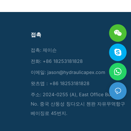
접촉
접촉: 제이슨
전화: +86 18253181828
이메일:
jason@hydraulicapex.com
왓츠앱：+86 18253181828
주소: 2024-0255 (A), East Office Building,
No. 중국 산둥성 칭다오시 첸완 자유무역항구
베이징로 45번지.