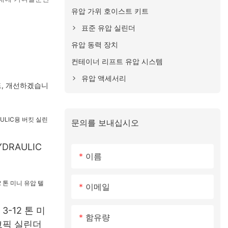
유압 가위 호이스트 키트
표준 유압 실린더
유압 동력 장치
컨테이너 리프트 유압 시스템
유압 액세서리
드, 개선하겠습니
문의를 보내십시오
DRAULIC
이름
이메일
-12 톤 미
함유량
코픽 실린더