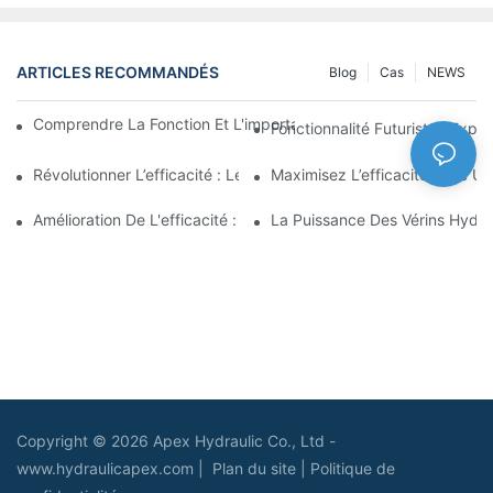
ARTICLES RECOMMANDÉS
Blog
Cas
NEWS
Comprendre La Fonction Et L'importance Des Vérins Hydraulique
Fonctionnalité Futuriste : Expl
Révolutionner L’efficacité : Le Vérin Télescopique Électrique
Maximisez L’efficacité Avec U
Amélioration De L'efficacité : Les Avantages D'un Vérin Hydraul
La Puissance Des Vérins Hydra
Copyright © 2026 Apex Hydraulic Co., Ltd -
www.hydraulicapex.com |
Plan du site
|
Politique de