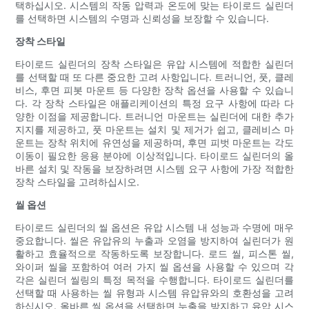
택하십시오. 시스템의 작동 압력과 온도에 맞는 타이로드 실린더
를 선택하면 시스템의 수명과 신뢰성을 보장할 수 있습니다.
장착 스타일
타이로드 실린더의 장착 스타일은 유압 시스템에 적합한 실린더
를 선택할 때 또 다른 중요한 고려 사항입니다. 트러니언, 풋, 클레
비스, 후면 피봇 마운트 등 다양한 장착 옵션을 사용할 수 있습니
다. 각 장착 스타일은 애플리케이션의 특정 요구 사항에 따라 다
양한 이점을 제공합니다. 트러니언 마운트는 실린더에 대한 추가
지지를 제공하고, 풋 마운트는 설치 및 제거가 쉽고, 클레비스 마
운트는 장착 위치에 유연성을 제공하며, 후면 피벗 마운트는 각도
이동이 필요한 응용 분야에 이상적입니다. 타이로드 실린더의 올
바른 설치 및 작동을 보장하려면 시스템 요구 사항에 가장 적합한
장착 스타일을 고려하십시오.
씰 옵션
타이로드 실린더의 씰 옵션은 유압 시스템 내 성능과 수명에 매우
중요합니다. 씰은 유압유의 누출과 오염을 방지하여 실린더가 원
활하고 효율적으로 작동하도록 보장합니다. 로드 씰, 피스톤 씰,
와이퍼 씰을 포함하여 여러 가지 씰 옵션을 사용할 수 있으며 각
각은 실린더 씰링의 특정 목적을 수행합니다. 타이로드 실린더를
선택할 때 사용하는 씰 유형과 시스템 유압유와의 호환성을 고려
하십시오. 올바른 씰 옵션을 선택하면 누출을 방지하고 유압 시스