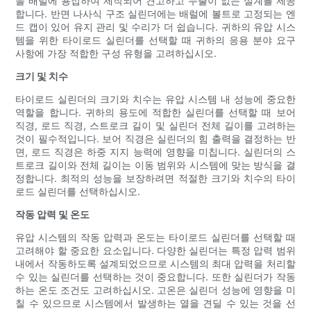
을 배럴에 용접하여 제작되어 견고하고 누출이 없는 설계를 제공
합니다. 반면 나사식 구조 실린더에는 배럴에 볼트로 고정되는 엔
드 캡이 있어 유지 관리 및 수리가 더 쉽습니다. 귀하의 유압 시스
템을 위한 타이로드 실린더를 선택할 때 귀하의 응용 분야 요구
사항에 가장 적합한 구성 유형을 고려하십시오.
크기 및 치수
타이로드 실린더의 크기와 치수는 유압 시스템 내 성능에 중요한
역할을 합니다. 귀하의 용도에 적합한 실린더를 선택할 때 보어
직경, 로드 직경, 스트로크 길이 및 실린더 전체 길이를 고려하는
것이 필수적입니다. 보어 직경은 실린더의 힘 출력을 결정하는 반
면, 로드 직경은 하중 지지 능력에 영향을 미칩니다. 실린더의 스
트로크 길이와 전체 길이는 이동 범위와 시스템에 맞는 방식을 결
정합니다. 최적의 성능을 보장하려면 적절한 크기와 치수의 타이
로드 실린더를 선택하십시오.
작동 압력 및 온도
유압 시스템의 작동 압력과 온도는 타이로드 실린더를 선택할 때
고려해야 할 중요한 요소입니다. 다양한 실린더는 특정 압력 범위
내에서 작동하도록 설계되었으므로 시스템의 최대 압력을 처리할
수 있는 실린더를 선택하는 것이 중요합니다. 또한 실린더가 작동
하는 온도 조건도 고려하십시오. 고온은 실린더 성능에 영향을 미
칠 수 있으므로 시스템에서 발생하는 열을 견딜 수 있는 것을 선