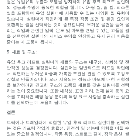
씰은 유압유의 누출과 오염을 방지하여 유압 후크 리프트 실린더
의 성능과 수명에 중요한 역할을 합니다. O-링 씰, 립 씰, 피스톤
씰을 포함하여 유압 실린더에 사용할 수 있는 다양한 씰 유형이
있습니다. 실린더가 직면하게 될 특정 작동 조건 및 환경 요인과
호환되는 씰을 선택하는 것이 중요합니다. 무거운 물건을 들어 올
리는 작업과 관련된 압력, 온도 및 마모를 견딜 수 있는 고품질 씰
을 선택하면 실린더의 서비스 수명을 연장하고 유지 관리 비용을
줄이는 데 도움이 됩니다.
5. 재료 및 구조:
유압 후크 리프트 실린더의 재료와 구조는 내구성, 신뢰성 및 전
반적인 성능을 결정합니다. 실린더는 일반적으로 리프팅 작업에
서 직면하는 무거운 하중과 가혹한 조건을 견딜 수 있도록 고강도
강철로 만들어집니다. 오래 지속되는 성능과 마모에 대한 저항성
을 보장하려면 견고한 구조와 고품질 재료를 갖춘 실린더를 선택
하는 것이 중요합니다. 또한 내식성, 표면 처리, 전체 설계 등의 요
소를 고려하면 해당 응용 분야의 특정 요구 사항을 충족하는 실린
더를 선택하는 데 도움이 됩니다.
결론
트럭이나 트레일러에 적합한 유압 후크 리프트 실린더를 선택하
는 것은 리프팅 작업의 효율성, 안전성 및 성능에 영향을 미칠 수
있는 중요한 결정입니다. 작동 용량, 스트로크 길이, 장착 옵션, 씰