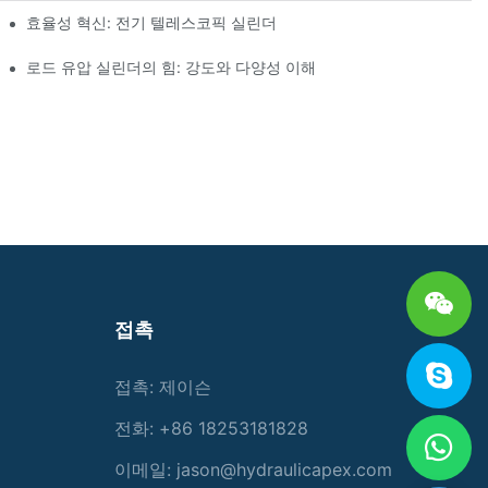
효율성 혁신: 전기 텔레스코픽 실린더
로드 유압 실린더의 힘: 강도와 다양성 이해
접촉
접촉: 제이슨
전화: +86 18253181828
이메일:
jason@hydraulicapex.com