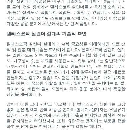
러한 실린더의 중요성은 아무리 강조해도 지나치지 않습니다. 예
를 들어, 건설 장비에서 텔레스코픽 실린더를 사용하면 소형 기계
가 높은 정밀도로 광범위한 작업을 수행할 수 있습니다. 사용 용
이성, 소형화 및 증가된 스트로크로 인해 공간과 다양성이 중요한
다양한 응용 분야에서 없어서는 안 될 제품입니다.
텔레스코픽 실린더 설계의 기술적 측면
텔레스코픽 실린더 설계의 기술적 중요성을 이해하려면 재료 선
택 및 밀봉 메커니즘을 조사해야 합니다. 텔레스코픽 실린더 설계
는 일반적으로 외부 튜브와 내부 튜브에 강철 합금과 같은 고강
도, 내구성이 있는 재료를 사용합니다. 외부 슬리브는 일반적으로
내부식성이 뛰어난 견고한 강철로 만들어지며, 내부 튜브는 무게
를 줄이고 내마모성을 향상시키기 위해 알루미늄과 같은 재료로
만들어지는 경우가 많습니다. 씰은 유압유가 실린더 내에 유지되
도록 하는 데 중요한 역할을 합니다. 일반적인 씰 유형에는 립 씰,
와이퍼 씰, 비접촉 씰이 포함되며 각각 응용 분야에 따라 특정한
장점을 제공합니다.
압력에 대한 고려 사항도 중요합니다. 텔레스코픽 실린더는 고장
없이 높은 압력과 반복 하중을 견뎌야 합니다. 설계자는 유압유가
실린더 내에서 적절하게 관리되어 누출을 방지하고 최적의 성능
을 유지하는지 확인합니다. 또한, 유압유는 움직이는 부품을 윤활
하고 필요한 힘을 전달하는 데 중요한 역할을 합니다.