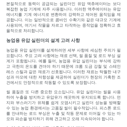
본질적으로 동력이 공급되는 실린더인 유압 액츄에이터는 보다
복잡한 농업 기계에 자주 사용됩니다. 이러한 액추에이터는 유압
에너지를 기계 에너지로 변환하여 강력하고 제어된 움직임을 제
공합니다. 이는 일반적으로 콤바인 수확기와 같은 대규모 기계에
사용되며, 여기서 작물을 자르고 타작하는 중작업을 정확하고 효
율적으로 처리합니다.
농업용 유압 실린더의 설계 고려 사항
농업용 유압 실린더를 설계하려면 세부 사항에 세심한 주의가 필
요합니다. 주요 고려 사항에는 재료 선택, 씰 품질 및 로드 부싱 설
계가 포함됩니다. 예를 들어, 농업용 유압 실린더는 부식에 강하
고 극한의 온도를 견뎌야 하기 때문에 크롬 도금 강철 및 스테인
레스 스틸과 같은 재료가 선호됩니다. 이러한 재료는 탁월한 내구
성과 마모에 대한 저항성을 제공하여 실린더가 현장의 가혹한 조
건에서도 안정적으로 작동할 수 있도록 보장합니다.
씰 품질은 또 다른 중요한 요소입니다. 유압 실린더는 씰을 사용
하여 누출을 방지하고 유압유가 깨끗하게 유지되도록 합니다. 먼
지와 부스러기가 유체를 쉽게 오염시키고 실린더 성능을 방해할
수 있는 농업 환경에서는 고품질 씰이 필수적입니다. 피스톤 로드
를 안내하는 로드 부싱은 누출 및 작동 문제로 이어질 수 있는 마
모와 파손을 방지하기 위해 견고하고 오래 지속되어야 합니다.