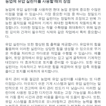
농업에 유압 실린더를 사용할 때의 장점
농업에 유압 실린더를 사용하면 현대 농업 운영에 중요한 수많은
이점을 얻을 수 있습니다. 가장 중요한 이점 중 하나는 정밀도가
향상된다는 것입니다. 유압 실린더는 정밀하게 조정되고 반복 가
능한 움직임을 제공하여 기계가 최대한 정확하게 작동하도록 보
장합니다. 이러한 정밀도는 작물 수확량을 최대화하기 위해 일관
된 깊이와 간격이 필수적인 식재와 같은 작업에서 특히 중요합니
다.
유압 실린더는 또한 향상된 힘 출력을 제공합니다. 유압유의 힘을
활용하여 이러한 실린더는 상당한 힘을 생성할 수 있으므로 무거
운 하중을 처리하고 까다로운 작업을 수행할 수 있습니다. 예를
들어, 토양 경작에서 유압 실린더는 깊고 넓게 굴착하여 기계적인
대안보다 더 효과적으로 토지를 준비할 수 있습니다. 또한 유압
실린더는 지속적이고 부드러운 힘을 제공하여 토양 압축 위험을
줄이고 토지를 비옥하게 유지합니다.
유지 관리 비용 절감은 농업에 유압 실린더를 사용하는 또 다른
이점입니다. 마모되기 쉬운 기계 시스템과 달리 유압 실린더는 일
반적으로 더 견고하며 유지 관리 빈도가 더 낮습니다. 이러한 실
린더에 사용된 정교한 디자인과 재료는 고장 가능성을 최소화하
여 가동 중지 시간과 관련 비용을 줄이는 데 도움이 됩니다. 또한,
유압 시스템을 효과적으로 모니터링하고 관리하는 능력을 통해
농부들은 문제가 심각해지기 전에 식별하고 해결할 수 있어 전반