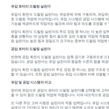
유압 로터리 드릴링 실린더
유압식 회전식 드릴링 실린더는 유압유에 의해 구동되며, 유압유
운 드릴링 작업에 이상적입니다. 유압 시스템은 공압 시스템에 비
기능을 제공하므로 작업자는 필요에 따라 힘과 속도를 조정할 수 
유압식 회전식 드릴링 실린더의 주요 장점 중 하나는 더 높은 압
층을 관통하는 데 상당한 힘이 필요한 깊은 드릴링 작업에 적합
링 실린더는 높은 힘과 정밀도가 요구되는 중부하 드릴링 작업에 
공압 로터리 드릴링 실린더
반면에 공압 회전식 드릴링 실린더는 압축 공기로 구동되므로 드
많습니다. 공압 실린더는 유압 실린더와 동일한 수준의 힘을 제공하
공압식 회전 드릴링 실린더의 주요 장점 중 하나는 경량 구조로 
할 수 있습니다. 또한 공압 실린더는 유압 시스템에 비해 과열될
유압 및 공압 시스템의 비교
장비에 유압식과 공압식 로터리 드릴링 실린더를 선택할 때 고려해
할 수 있어 힘든 드릴링 작업에 적합합니다. 이와 대조적으로 공
또 다른 주요 고려 사항은 실린더의 작동 압력입니다. 유압 시스
설계가 더 간단하고 유지 관리가 더 쉽기 때문에 소규모 드릴링 