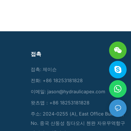
접촉
접촉: 제이슨
전화: +86 18253181828
이메일:
jason@hydraulicapex.com
왓츠앱：+86 18253181828
주소: 2024-0255 (A), East Office Building,
No. 중국 산둥성 칭다오시 첸완 자유무역항구