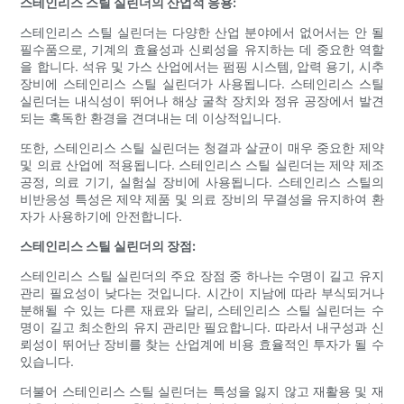
스테인리스 스틸 실린더의 산업적 응용:
스테인리스 스틸 실린더는 다양한 산업 분야에서 없어서는 안 될
필수품으로, 기계의 효율성과 신뢰성을 유지하는 데 중요한 역할
을 합니다. 석유 및 가스 산업에서는 펌핑 시스템, 압력 용기, 시추
장비에 ​​스테인리스 스틸 실린더가 사용됩니다. 스테인리스 스틸
실린더는 내식성이 뛰어나 해상 굴착 장치와 정유 공장에서 발견
되는 혹독한 환경을 견뎌내는 데 이상적입니다.
또한, 스테인리스 스틸 실린더는 청결과 살균이 매우 중요한 제약
및 의료 산업에 적용됩니다. 스테인리스 스틸 실린더는 제약 제조
공정, 의료 기기, 실험실 장비에 사용됩니다. 스테인리스 스틸의
비반응성 특성은 제약 제품 및 의료 장비의 무결성을 유지하여 환
자가 사용하기에 안전합니다.
스테인리스 스틸 실린더의 장점:
스테인리스 스틸 실린더의 주요 장점 중 하나는 수명이 길고 유지
관리 필요성이 낮다는 것입니다. 시간이 지남에 따라 부식되거나
분해될 수 있는 다른 재료와 달리, 스테인리스 스틸 실린더는 수
명이 길고 최소한의 유지 관리만 필요합니다. 따라서 내구성과 신
뢰성이 뛰어난 장비를 찾는 산업계에 비용 효율적인 투자가 될 수
있습니다.
더불어 스테인리스 스틸 실린더는 특성을 잃지 않고 재활용 및 재