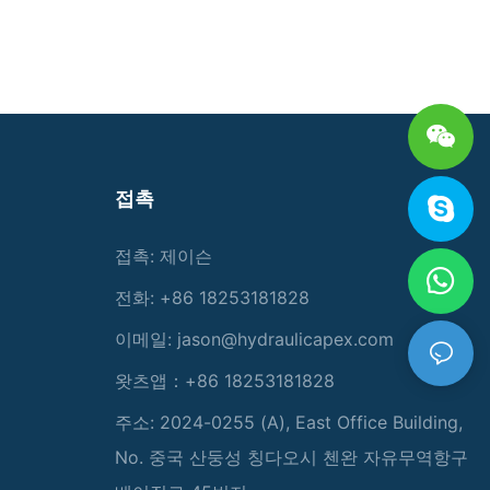
접촉
접촉: 제이슨
전화: +86 18253181828
이메일:
jason@hydraulicapex.com
왓츠앱：+86 18253181828
주소: 2024-0255 (A), East Office Building,
No. 중국 산둥성 칭다오시 첸완 자유무역항구