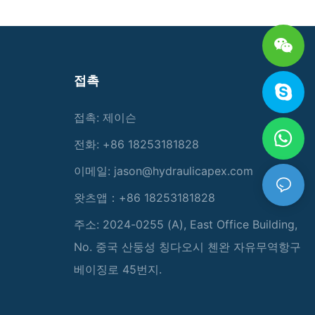
접촉
접촉: 제이슨
전화: +86 18253181828
이메일:
jason@hydraulicapex.com
왓츠앱：+86 18253181828
주소: 2024-0255 (A), East Office Building,
No. 중국 산둥성 칭다오시 첸완 자유무역항구
베이징로 45번지.