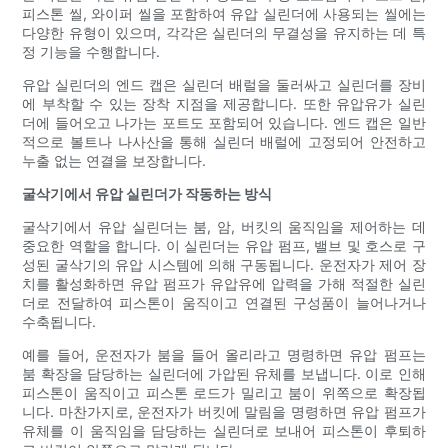
피스톤 씰, 와이퍼 씰을 포함하여 유압 실린더에 사용되는 씰에는
다양한 유형이 있으며, 각각은 실린더의 무결성을 유지하는 데 특
정 기능을 수행합니다.
유압 실린더의 엔드 캡은 실린더 배럴을 둘러싸고 실린더를 장비
에 부착할 수 있는 장착 지점을 제공합니다. 또한 유압유가 실린
더에 들어오고 나가는 포트도 포함되어 있습니다. 엔드 캡은 일반
적으로 볼트나 나사산을 통해 실린더 배럴에 고정되어 안전하고
누출 없는 연결을 보장합니다.
굴삭기에서 유압 실린더가 작동하는 방식
굴삭기에서 유압 실린더는 붐, 암, 버킷의 움직임을 제어하는 ​​데
중요한 역할을 합니다. 이 실린더는 유압 펌프, 밸브 및 호스로 구
성된 굴삭기의 유압 시스템에 의해 구동됩니다. 운전자가 제어 장
치를 활성화하면 유압 펌프가 유압유에 압력을 가해 적절한 실린
더로 전달하여 피스톤이 움직이고 연결된 구성품이 늘어나거나
수축됩니다.
예를 들어, 운전자가 붐을 들어 올리라고 명령하면 유압 펌프는
붐 확장을 담당하는 실린더에 가압된 유체를 보냅니다. 이로 인해
피스톤이 움직이고 피스톤 로드가 밀리고 붐이 위쪽으로 확장됩
니다. 마찬가지로, 운전자가 버킷에 말림을 명령하면 유압 펌프가
유체를 이 움직임을 담당하는 실린더로 보내어 피스톤이 후퇴하