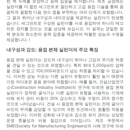
한 벽 두께를 보장하고 응력 집중을 제거합니다. 제조 공정에는
실린더를 더 짧은 세그먼트로 절단하고 고급 용접 기술을 통해 꼼
꼼하게 결합한 다음 엔드 캡을 부착하는 여러 단계가 포함됩니다.
그 결과 뛰어난 내구성과 내마모성을 제공하는 실린더가 탄생했
습니다. 세그먼트로 구성된 실린더를 서로 용접하여 하나의 매끄
러운 장치를 만드는 것을 상상해 보십시오. 이 설계는 균일한 응
력 분포와 최소한의 응력 집중을 제공하여 탁월한 성능과 수명을
제공합니다. !
내구성과 강도: 용접 본체 실린더의 주요 특징
용접 본체 실린더는 강도와 내구성이 뛰어나 고압과 무거운 하중
을 견딜 수 있는 것으로 유명합니다. 특히 최대 5,000psi의 압력
을 견딜 수 있고 100,000파운드가 넘는 하중을 처리할 수 있습니
다. 이러한 성능 지표는 다른 실린더 유형보다 훨씬 높기 때문에
가장 까다로운 응용 분야에 적합합니다. 예를 들어, 건설산업연구
소(Construction Industry Institute)의 연구에 따르면 용접 본체
실린더가 장착된 굴삭기는 다른 실린더 유형을 사용하는 기계에
비해 유지 관리 비용이 20% 감소하고 작동 수명이 25% 증가한
것으로 나타났습니다. 건설 시 용접된 본체 실린더는 전체 굴삭기
버킷의 무게를 감당할 수 있으며 극한 조건에서도 원활한 작동을
보장합니다. 이러한 강화된 내구성과 감소된 유지 관리는 상당한
운영 효율성과 비용 절감으로 이어집니다. 제조 부문에서
SME(Society for Manufacturing Engineers)의 사례 연구에 따르