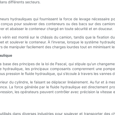
ans différents secteurs.
neurs hydrauliques qui fournissent la force de levage nécessaire po
conçus pour soulever des conteneurs ou des bacs sur des camions po
ver et abaisser le conteneur chargé en toute sécurité et en douceur.
vérin est monté sur le châssis du camion, tandis que la fixation du 
het et soulever le conteneur. À l’inverse, lorsque le système hydrauli
 de manipuler facilement des charges lourdes tout en minimisant les
aulique
a base des principes de la loi de Pascal, qui stipule qu'un changem
tème hydraulique, les principaux composants comprennent une pomp
ous pression le fluide hydraulique, qui s'écoule à travers les vannes
érieur du cylindre, le faisant se déplacer linéairement. Au fur et à mes
ce. La force générée par le fluide hydraulique est directement propo
 pression, les opérateurs peuvent contrôler avec précision la vitesse 
tilisés dans diverses industries pour soulever et transporter des ch