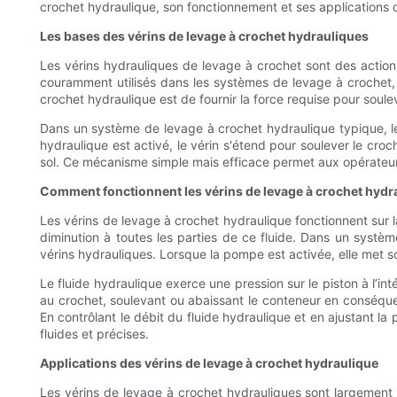
crochet hydraulique, son fonctionnement et ses applications d
Les bases des vérins de levage à crochet hydrauliques
Les vérins hydrauliques de levage à crochet sont des action
couramment utilisés dans les systèmes de levage à crochet, 
crochet hydraulique est de fournir la force requise pour soule
Dans un système de levage à crochet hydraulique typique, le 
hydraulique est activé, le vérin s'étend pour soulever le croc
sol. Ce mécanisme simple mais efficace permet aux opérateurs
Comment fonctionnent les vérins de levage à crochet hydr
Les vérins de levage à crochet hydraulique fonctionnent sur l
diminution à toutes les parties de ce fluide. Dans un sys
vérins hydrauliques. Lorsque la pompe est activée, elle met s
Le fluide hydraulique exerce une pression sur le piston à l’int
au crochet, soulevant ou abaissant le conteneur en conséquen
En contrôlant le débit du fluide hydraulique et en ajustant la
fluides et précises.
Applications des vérins de levage à crochet hydraulique
Les vérins de levage à crochet hydrauliques sont largement u