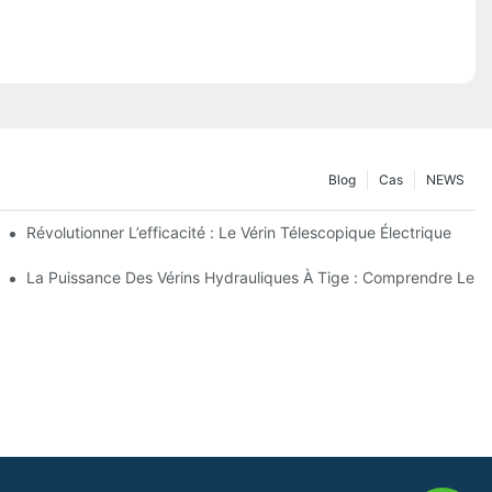
Blog
Cas
NEWS
lectrique
Révolutionner L’efficacité : Le Vérin Télescopique Électrique
ique Télescopique À 4 Étages
La Puissance Des Vérins Hydrauliques À Tige : Comprendre Leur 