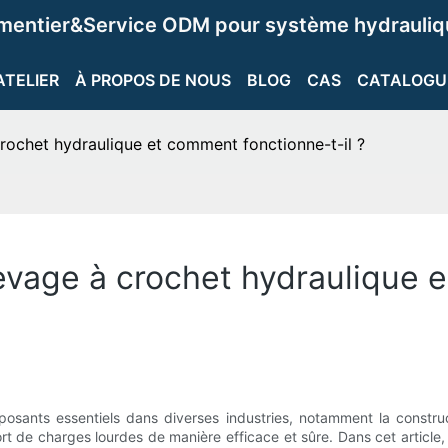
ementier&Service ODM pour système hydrauliqu
ATELIER
À PROPOS DE NOUS
BLOG
CAS
CATALOGU
crochet hydraulique et comment fonctionne-t-il ?
levage à crochet hydraulique 
sants essentiels dans diverses industries, notamment la construc
port de charges lourdes de manière efficace et sûre. Dans cet article