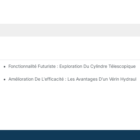
Fonctionnalité Futuriste : Exploration Du Cylindre Télescopique É
s À Tirants
e Pour Votre Camion-Benne
Amélioration De L'efficacité : Les Avantages D'un Vérin Hydraul