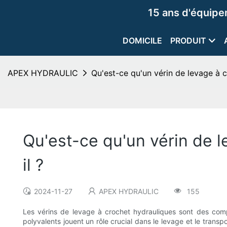
15 ans d'équip
DOMICILE
PRODUIT
APEX HYDRAULIC
Qu'est-ce qu'un vérin de levage à 
Qu'est-ce qu'un vérin de 
il ?
2024-11-27
APEX HYDRAULIC
155
Les vérins de levage à crochet hydrauliques sont des compo
polyvalents jouent un rôle crucial dans le levage et le trans