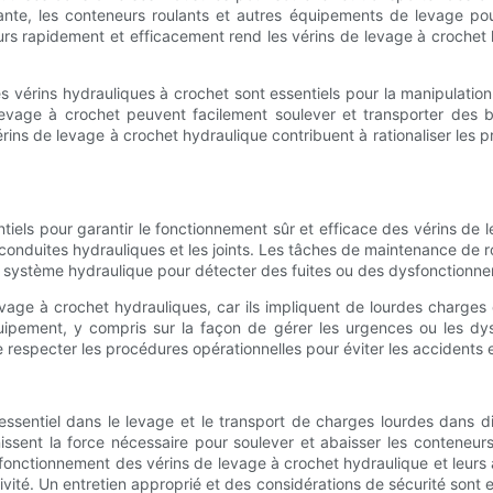
te, les conteneurs roulants et autres équipements de levage pour
rs rapidement et efficacement rend les vérins de levage à crochet 
les vérins hydrauliques à crochet sont essentiels pour la manipulati
vage à crochet peuvent facilement soulever et transporter des be
 vérins de levage à crochet hydraulique contribuent à rationaliser les
iels pour garantir le fonctionnement sûr et efficace des vérins de leva
s conduites hydrauliques et les joints. Les tâches de maintenance de ro
 du système hydraulique pour détecter des fuites ou des dysfonctionn
e levage à crochet hydrauliques, car ils impliquent de lourdes charge
ipement, y compris sur la façon de gérer les urgences ou les dysf
e respecter les procédures opérationnelles pour éviter les accidents e
essentiel dans le levage et le transport de charges lourdes dans di
issent la force nécessaire pour soulever et abaisser les conteneu
onctionnement des vérins de levage à crochet hydraulique et leurs a
ivité. Un entretien approprié et des considérations de sécurité sont 