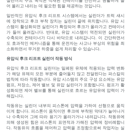
실린더의 주요 목적은 적재된 컨테이너를 안전하고 원활하게 들
어 올리고 내리는 데 필요한 힘을 제공하는 것입니다.
일반적인 유압식 후크 리프트 시스템에서는 실린더가 트럭 섀시
에 장착되고 후크 부착 장치는 실린더 끝에 위치합니다. 유압 시
스템이 활성화되면 실린더가 확장되어 후크가 올라가고 컨테이너
가 들어 올려집니다. 반대로, 유압 시스템이 역전되면 실린더가
수축되어 컨테이너가 다시 바닥으로 내려갑니다. 이 간단하면서
도 효과적인 메커니즘을 통해 운전자는 사고나 부상의 위험을 최
소화하면서 무거운 하중을 쉽게 처리할 수 있습니다.
유압식 후크 리프트 실린더 작동 방식
유압식 후크 리프트 실린더는 밀폐된 유체에 적용되는 압력 변화
가 해당 유체의 모든 부분에 줄어들지 않고 전달된다는 파스칼의
법칙에 따라 작동합니다. 유압 시스템의 주요 구성 요소에는 유압
펌프, 저장소, 제어 밸브 및 유압 실린더가 포함됩니다. 펌프가 활
성화되면 제어 밸브를 통해 실린더로 흐르는 유압유에 압력이 가
해집니다.
작동유는 실린더 내부의 피스톤에 압력을 가하여 선형으로 움직
이게 합니다. 피스톤이 움직이면 후크에 부착된 막대가 늘어나거
나 수축되어 그에 따라 용기가 올라가거나 내려갑니다. 작동유에
의해 생성된 힘은 피스톤의 표면적과 가해진 압력에 정비례합니
다. 작동유의 흐름을 제어하고 압력을 조정함으로써 작업자는 실