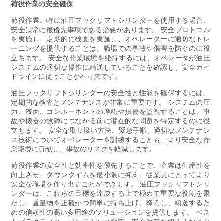
荷役作業の安全確保
荷役作業、特に油圧フックリフトシリンダーを使用する場合、
安全は常に最優先事項である必要があります。 安全プロトコル
を実施し、定期的に検査を実施し、オペレーターに適切なトレ
ーニングを提供することは、職場での事故や傷害を防ぐのに役
立ちます。 安全な作業環境を維持するには、オペレータが油圧
システムの適切な操作に精通していることを確認し、安全ガイ
ドラインに従うことが不可欠です。
油圧フックリフトシリンダーの安全性と性能を確保するには、
定期的な検査とメンテナンスが非常に重要です。 システムの圧
力、液面、コンポーネントの摩耗や損傷を監視することは、事
故や機器の故障につながる前に潜在的な問題を特定するのに役
立ちます。 安全な取り扱い方法、緊急手順、適切なメンテナン
ス技術についてオペレーターを訓練することも、より安全な作
業環境に貢献し、事故のリスクを軽減します。
荷役作業の安全性と効率性を優先することで、企業は生産性を
向上させ、ダウンタイムを最小限に抑え、従業員にとってより
安全な職場を作り出すことができます。 油圧フックリフトシリ
ンダーは、これらの目標を達成する上で極めて重要な役割を果
たし、重量物を正確かつ簡単に持ち上げ、降ろし、輸送するた
めの信頼性の高い多用途のソリューションを提供します。 ベス