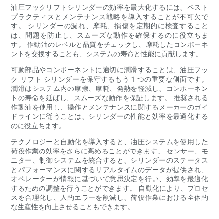
油圧フックリフトシリンダーの効率を最大化するには、ベスト
プラクティスとメンテナンス戦略を導入することが不可欠で
す。 シリンダーの漏れ、摩耗、損傷を定期的に検査すること
は、問題を防止し、スムーズな動作を確保するのに役立ちま
す。 作動油のレベルと品質をチェックし、摩耗したコンポーネ
ントを交換することも、システムの寿命と性能に貢献します。
可動部品やコンポーネントに適切に潤滑することは、油圧フッ
ク リフト シリンダーを保守するもう 1 つの重要な側面です。
潤滑はシステム内の摩擦、摩耗、発熱を軽減し、コンポーネン
トの寿命を延ばし、スムーズな動作を保証します。 推奨される
作動油を使用し、操作とメンテナンスに関するメーカーのガイ
ドラインに従うことは、シリンダーの性能と効率を最適化する
のに役立ちます。
テクノロジーと自動化を導入すると、油圧システムを使用した
荷役作業の効率をさらに高めることができます。 センサー、モ
ニター、制御システムを統合すると、シリンダーのステータス
とパフォーマンスに関するリアルタイムのデータが提供され、
オペレーターが情報に基づいて意思決定を行い、効率を最適化
するための調整を行うことができます。 自動化により、プロセ
スを合理化し、人的エラーを削減し、荷役作業における全体的
な生産性を向上させることもできます。