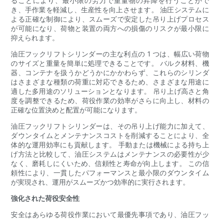
ることにより、最小限の労力で重量物の昇降を行うことがで
き、手作業を軽減し、生産性を向上させます。 油圧システムに
よる正確な制御により、スムーズで安定した吊り上げプロセス
が可能になり、荷物と装置の両方への損傷のリスクが最小限に
抑えられます。
油圧フックリフトシリンダーの主な利点の 1 つは、幅広い荷物
のサイズと重量を簡単に処理できることです。 バルク材料、機
器、コンテナを扱うかどうかにかかわらず、これらのシリンダ
はさまざまな種類の荷重に対応できるため、さまざまな用途に
適した多用途のソリューションとなります。 吊り上げ高さと角
度を調整できるため、荷役作業の効率がさらに向上し、材料の
正確な位置決めと配置が可能になります。
油圧フックリフトシリンダーは、その吊り上げ能力に加えて、
ダウンタイムとメンテナンスコストを削減することにより、全
体的な運用効率にも貢献します。 手動または機械による持ち上
げ方法と比較して、油圧システムはメンテナンスの必要性が少
なく、磨耗しにくいため、信頼性と寿命が向上します。 この信
頼性により、一貫したパフォーマンスと最小限のダウンタイム
が実現され、運用がスムーズかつ効率的に実行されます。
強化された荷役安全性
安全はあらゆる荷役作業において最優先事項であり、油圧フッ