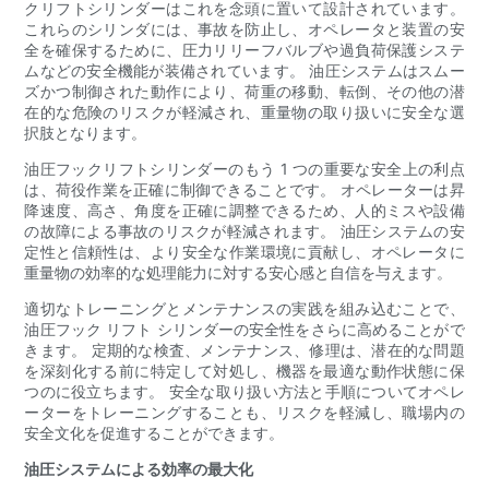
クリフトシリンダーはこれを念頭に置いて設計されています。
これらのシリンダには、事故を防止し、オペレータと装置の安
全を確保するために、圧力リリーフバルブや過負荷保護システ
ムなどの安全機能が装備されています。 油圧システムはスムー
ズかつ制御された動作により、荷重の移動、転倒、その他の潜
在的な危険のリスクが軽減され、重量物の取り扱いに安全な選
択肢となります。
油圧フックリフトシリンダーのもう 1 つの重要な安全上の利点
は、荷役作業を正確に制御できることです。 オペレーターは昇
降速度、高さ、角度を正確に調整できるため、人的ミスや設備
の故障による事故のリスクが軽減されます。 油圧システムの安
定性と信頼性は、より安全な作業環境に貢献し、オペレータに
重量物の効率的な処理能力に対する安心感と自信を与えます。
適切なトレーニングとメンテナンスの実践を組み込むことで、
油圧フック リフト シリンダーの安全性をさらに高めることがで
きます。 定期的な検査、メンテナンス、修理は、潜在的な問題
を深刻化する前に特定して対処し、機器を最適な動作状態に保
つのに役立ちます。 安全な取り扱い方法と手順についてオペレ
ーターをトレーニングすることも、リスクを軽減し、職場内の
安全文化を促進することができます。
油圧システムによる効率の最大化