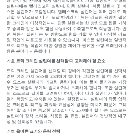
용 분야 및 환경에 맞게 설계되었습니다. 가장 일반적인 유형의
실린더에는 텔레스코픽 실린더, 단동 실린더, 복동 실린더 및 피
스톤 실린더가 포함됩니다. 텔레스코픽 실린더는 여러 단계로 확
장할 수 있으므로 더 긴 도달 범위와 더 높은 리프팅 용량이 필요
한 크레인에 이상적입니다. 단동 실린더는 한 방향으로 힘을 가하
고 중력과 같은 외부 힘을 사용하여 수축함으로써 작동합니다. 반
면 복동식 실린더는 두 방향으로 힘을 가할 수 있어 다양한 리프
팅 작업에 다용도로 사용할 수 있습니다. 피스톤 실린더는 일반적
으로 리프팅 작업에 대한 정밀한 제어가 필요한 소형 크레인이나
응용 분야에 사용됩니다.
기호
트럭 크레인 실린더를 선택할 때 고려해야 할 요소
트럭 크레인 실린더를 선택할 때 장비에 적합한 실린더를 선택하
려면 여러 가지 요소를 고려해야 합니다. 고려해야 할 한 가지 필
수 요소는 실린더의 리프팅 용량이며, 이는 들어 올리려는 가장
무거운 하중의 무게와 일치하거나 초과해야 합니다. 또한 실린더
의 스트로크 길이를 고려해야 하며, 이에 따라 실린더가 얼마나
멀리 확장되고 수축될 수 있는지 결정됩니다. 실린더의 작동 압력
은 크레인의 리프팅 파워와 효율성에 영향을 미치기 때문에 고려
해야 할 또 다른 중요한 요소입니다. 고려해야 할 다른 요소로는
실린더의 장착 스타일, 사용된 씰 유형, 실린더의 전반적인 내구
성 및 신뢰성이 있습니다.
기호
올바른 크기와 용량 선택