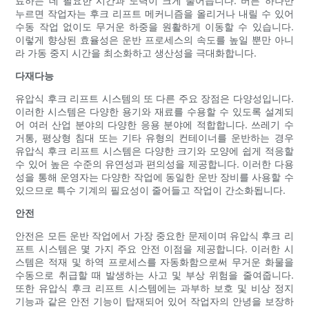
료하는 데 필요한 시간과 노력이 크게 줄어듭니다. 버튼 하나만
누르면 작업자는 후크 리프트 메커니즘을 올리거나 내릴 수 있어
수동 작업 없이도 무거운 하중을 원활하게 이동할 수 있습니다.
이렇게 향상된 효율성은 운반 프로세스의 속도를 높일 뿐만 아니
라 가동 중지 시간을 최소화하고 생산성을 극대화합니다.
다재다능
유압식 후크 리프트 시스템의 또 다른 주요 장점은 다양성입니다.
이러한 시스템은 다양한 용기와 재료를 수용할 수 있도록 설계되
어 여러 산업 분야의 다양한 응용 분야에 적합합니다. 쓰레기 수
거통, 평상형 침대 또는 기타 유형의 컨테이너를 운반하는 경우
유압식 후크 리프트 시스템은 다양한 크기와 모양에 쉽게 적응할
수 있어 높은 수준의 유연성과 편의성을 제공합니다. 이러한 다용
성을 통해 운영자는 다양한 작업에 동일한 운반 장비를 사용할 수
있으므로 특수 기계의 필요성이 줄어들고 작업이 간소화됩니다.
안전
안전은 모든 운반 작업에서 가장 중요한 문제이며 유압식 후크 리
프트 시스템은 몇 가지 주요 안전 이점을 제공합니다. 이러한 시
스템은 적재 및 하역 프로세스를 자동화함으로써 무거운 화물을
수동으로 취급할 때 발생하는 사고 및 부상 위험을 줄여줍니다.
또한 유압식 후크 리프트 시스템에는 과부하 보호 및 비상 정지
기능과 같은 안전 기능이 탑재되어 있어 작업자의 안녕을 보장하