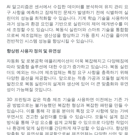
AI 알고리즘은 센서에서 수집한 데이터를 분석하여 유지 관리 요
구 사항을 예측하고 잠재적인 문제가 발생하기 전에 식별하며 실
린더의 성능을 최적화할 수 있습니다. 기계 학습 기술을 사용하여
과거 성능과 환경 요인을 기반으로 실린더의 제어 매개변수를 미
세 조정할 수도 있습니다. 복동식 실린더와 스마트 기술을 통합함
으로써 제조업체는 생산성을 향상하고 가동 중지 시간을 줄이며
전반적인 시스템 성능을 향상시킬 수 있습니다.
향상된 사용자 정의 및 유연성
자동화 및 로봇공학 애플리케이션이 더욱 복잡해지고 다양해짐에
따라 맞춤형 솔루션에 대한 수요가 증가하고 있습니다. 복동 실린
더도 예외는 아니며 제조업체는 특정 요구 사항을 충족하기 위해
다양한 옵션을 제공합니다. 앞으로는 적층 가공과 모듈형 설계의
발전으로 복동 실린더의 설계와 생산에 있어 더 큰 맞춤화와 유연
성이 가능해질 것입니다.
3D 프린팅과 같은 적층 제조 기술을 사용하면 이전에는 기존 가
공 방법으로는 불가능했던 복잡한 형상과 복잡한 패턴을 만들 수
있습니다. 이를 통해 각 응용 분야의 특정 요구 사항에 맞는 가벼
우면서도 견고한 실린더를 만들 수 있습니다. 모듈식 설계 접근
방식을 통해 구성 요소를 쉽게 교체할 수 있으므로 다양한 작업이
나 환경에 맞게 실린더를 간단하게 재구성할 수 있습니다. 향상된
맞춤화 및 유연성을 제공함으로써 제조업체는 다양한 산업 및 응