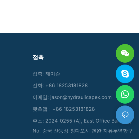
접촉
접촉: 제이슨
전화: +86 18253181828
이메일:
jason@hydraulicapex.com
왓츠앱：+86 18253181828
주소: 2024-0255 (A), East Office Building,
No. 중국 산둥성 칭다오시 첸완 자유무역항구