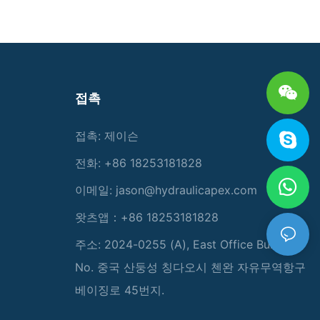
접촉
접촉: 제이슨
전화: +86 18253181828
이메일:
jason@hydraulicapex.com
왓츠앱：+86 18253181828
주소: 2024-0255 (A), East Office Building,
No. 중국 산둥성 칭다오시 첸완 자유무역항구
베이징로 45번지.